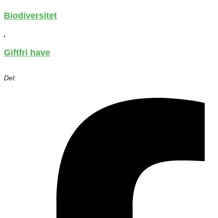
Biodiversitet
,
Giftfri have
Del: