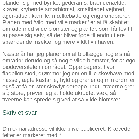
blander sig med bynke, gederams, brændenælde,
kløver, krybende smørblomst, smalbladet vejbred,
ager-tidsel, kamille, mælkebøtte og engbrandbærer.
Planen med ‘vild-med-vilje marken’ er at få skabt et
område med vilde blomster og planter, som får lov til
at passe sig selv, så der bliver føde til endnu flere
spændende insekter og mere vildt liv i haven.
Næste år har jeg planer om af blotlægge nogle små
områder derude og så nogle vilde blomster, for at øge
biodoversiteten i området. Oppe bagerst hvor
fladpilen stod, drømmer jeg om en lille skovhave med
hassel, ægte kastanje, hyld og graner og min drøm er
også at få en stor skovfyr deroppe. Indtil træerne gror
sig store, prøver jeg at holde ukrudtet væk, så
træerne kan sprede sig ved at så vilde blomster.
Skriv et svar
Din e-mailadresse vil ikke blive publiceret.
Krævede
felter er markeret med
*