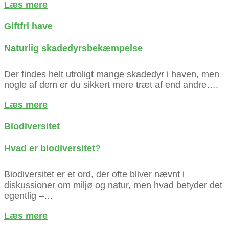
about
Læs mere
Spis
dit
Giftfri have
ukrudt
Naturlig skadedyrsbekæmpelse
Der findes helt utroligt mange skadedyr i haven, men
nogle af dem er du sikkert mere træt af end andre….
about
Læs mere
Naturlig
skadedyrsbekæmpelse
Biodiversitet
Hvad er biodiversitet?
Biodiversitet er et ord, der ofte bliver nævnt i
diskussioner om miljø og natur, men hvad betyder det
egentlig –…
about
Læs mere
Hvad