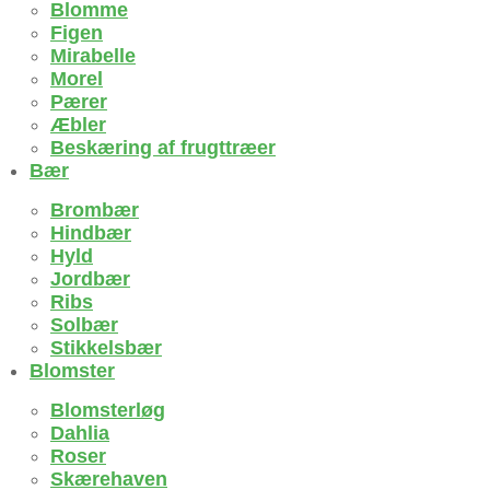
Blomme
Figen
Mirabelle
Morel
Pærer
Æbler
Beskæring af frugttræer
Bær
Brombær
Hindbær
Hyld
Jordbær
Ribs
Solbær
Stikkelsbær
Blomster
Blomsterløg
Dahlia
Roser
Skærehaven