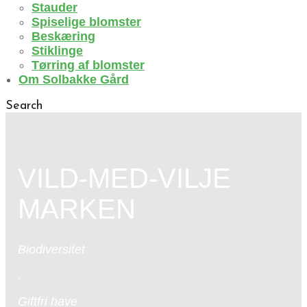
Stauder
Spiselige blomster
Beskæring
Stiklinge
Tørring af blomster
Om Solbakke Gård
Search
VILD-MED-VILJE
MARKEN
Biodiversitet
,
Giftfri have