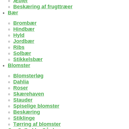
Æbler
Beskæring af frugttræer
Bær
Brombær
Hindbær
Hyld
Jordbær
Ribs
Solbær
Stikkelsbær
Blomster
Blomsterløg
Dahlia
Roser
Skærehaven
Stauder
Spiselige blomster
Beskæring
Stiklinge
Tørring af blomster