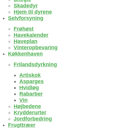
Skadedyr
Hjem til dyrene
Selvforsyning
Frøhøst
Havekalender
Haveplan
Vinteropbevaring
Køkkenhaven
Frilandsdyrkning
Artiskok
Asparges
Hvidløg
Rabarber
Vin
Højbedene
Krydderurter
Jordforbedring
Frugttræer