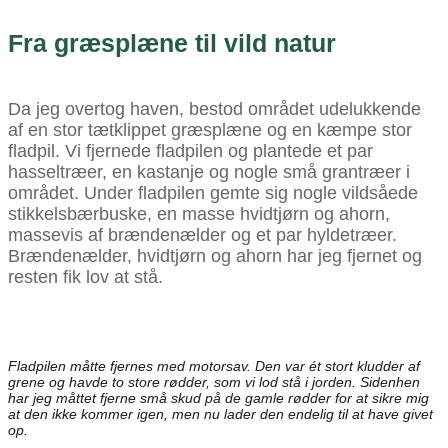
Fra græsplæne til vild natur
Da jeg overtog haven, bestod området udelukkende
af en stor tætklippet græsplæne og en kæmpe stor
fladpil. Vi fjernede fladpilen og plantede et par
hasseltræer, en kastanje og nogle små grantræer i
området. Under fladpilen gemte sig nogle vildsåede
stikkelsbærbuske, en masse hvidtjørn og ahorn,
massevis af brændenælder og et par hyldetræer.
Brændenælder, hvidtjørn og ahorn har jeg fjernet og
resten fik lov at stå.
Fladpilen måtte fjernes med motorsav. Den var ét stort kludder af
grene og havde to store rødder, som vi lod stå i jorden. Sidenhen
har jeg måttet fjerne små skud på de gamle rødder for at sikre mig
at den ikke kommer igen, men nu lader den endelig til at have givet
op.