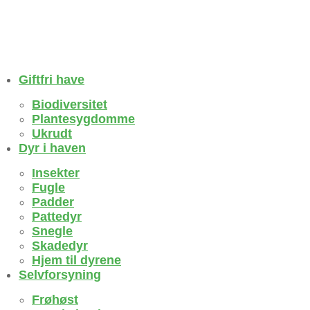
Giftfri have
Biodiversitet
Plantesygdomme
Ukrudt
Dyr i haven
Insekter
Fugle
Padder
Pattedyr
Snegle
Skadedyr
Hjem til dyrene
Selvforsyning
Frøhøst