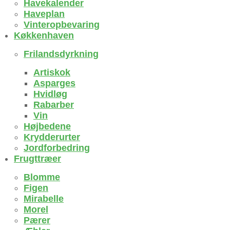
Havekalender
Haveplan
Vinteropbevaring
Køkkenhaven
Frilandsdyrkning
Artiskok
Asparges
Hvidløg
Rabarber
Vin
Højbedene
Krydderurter
Jordforbedring
Frugttræer
Blomme
Figen
Mirabelle
Morel
Pærer