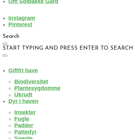
Om Solbakke Gård
Instagram
Pinterest
Search
START TYPING AND PRESS ENTER TO SEARCH
Giftfri have
Biodiversitet
Plantesygdomme
Ukrudt
Dyr i haven
Insekter
Fugle
Padder
Pattedyr
Snegle