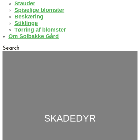
Stauder
Spiselige blomster
Beskæring
Stiklinge
Tørring af blomster
Om Solbakke Gård
Search
SKADEDYR