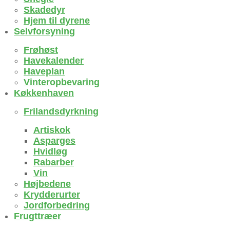
Skadedyr
Hjem til dyrene
Selvforsyning
Frøhøst
Havekalender
Haveplan
Vinteropbevaring
Køkkenhaven
Frilandsdyrkning
Artiskok
Asparges
Hvidløg
Rabarber
Vin
Højbedene
Krydderurter
Jordforbedring
Frugttræer