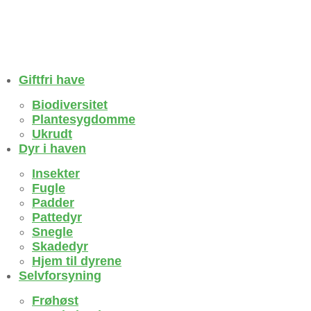
Giftfri have
Biodiversitet
Plantesygdomme
Ukrudt
Dyr i haven
Insekter
Fugle
Padder
Pattedyr
Snegle
Skadedyr
Hjem til dyrene
Selvforsyning
Frøhøst