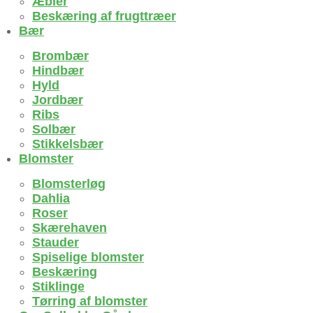
Æbler
Beskæring af frugttræer
Bær
Brombær
Hindbær
Hyld
Jordbær
Ribs
Solbær
Stikkelsbær
Blomster
Blomsterløg
Dahlia
Roser
Skærehaven
Stauder
Spiselige blomster
Beskæring
Stiklinge
Tørring af blomster