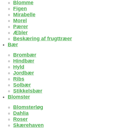
Blomme
Figen
Mirabelle
Morel
Pærer
Æbler
Beskæring af frugttræer
Bær
Brombær
Hindbær
Hyld
Jordbær
Ribs
Solbær
Stikkelsbær
Blomster
Blomsterløg
Dahlia
Roser
Skærehaven