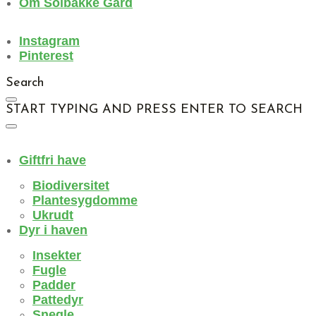
Om Solbakke Gård
Instagram
Pinterest
Search
START TYPING AND PRESS ENTER TO SEARCH
Giftfri have
Biodiversitet
Plantesygdomme
Ukrudt
Dyr i haven
Insekter
Fugle
Padder
Pattedyr
Snegle