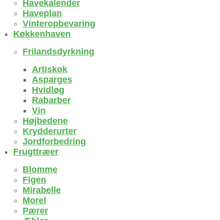
Havekalender
Haveplan
Vinteropbevaring
Køkkenhaven
Frilandsdyrkning
Artiskok
Asparges
Hvidløg
Rabarber
Vin
Højbedene
Krydderurter
Jordforbedring
Frugttræer
Blomme
Figen
Mirabelle
Morel
Pærer